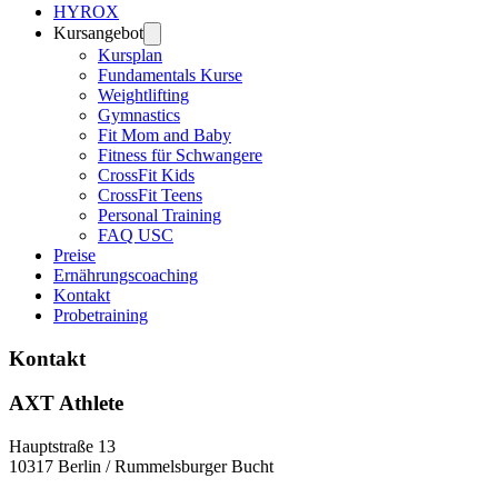
HYROX
Kursangebot
Kursplan
Fundamentals Kurse
Weightlifting
Gymnastics
Fit Mom and Baby
Fitness für Schwangere
CrossFit Kids
CrossFit Teens
Personal Training
FAQ USC
Preise
Ernährungscoaching
Kontakt
Probetraining
Kontakt
AXT Athlete
Hauptstraße 13
10317 Berlin / Rummelsburger Bucht