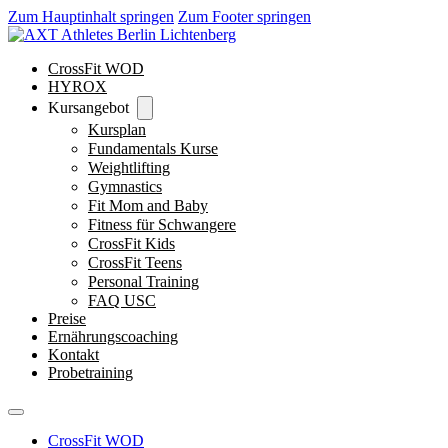
Zum Hauptinhalt springen
Zum Footer springen
CrossFit WOD
HYROX
Kursangebot
Kursplan
Fundamentals Kurse
Weightlifting
Gymnastics
Fit Mom and Baby
Fitness für Schwangere
CrossFit Kids
CrossFit Teens
Personal Training
FAQ USC
Preise
Ernährungscoaching
Kontakt
Probetraining
CrossFit WOD